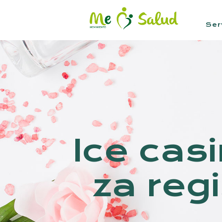
Ser
Ice casi
za regi