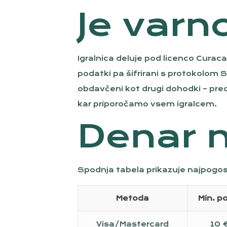
Je varn
Igralnica deluje pod licenco Cura
podatki pa šifrirani s protokolom 
obdavčeni kot drugi dohodki – pre
kar priporočamo vsem igralcem.
Denar n
Spodnja tabela prikazuje najpogost
Metoda
Min. p
Visa/Mastercard
10 