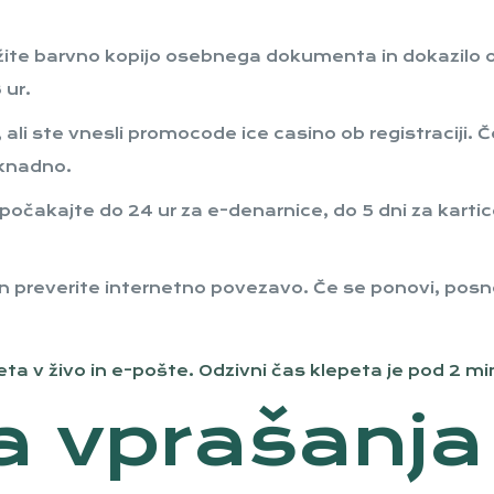
ite barvno kopijo osebnega dokumenta in dokazilo 
 ur.
 ali ste vnesli promocode ice casino ob registraciji. Č
aknadno.
počakajte do 24 ur za e-denarnice, do 5 dni za kartic
n preverite internetno povezavo. Če se ponovi, posn
ta v živo in e-pošte. Odzivni čas klepeta je pod 2 mi
a vprašanja