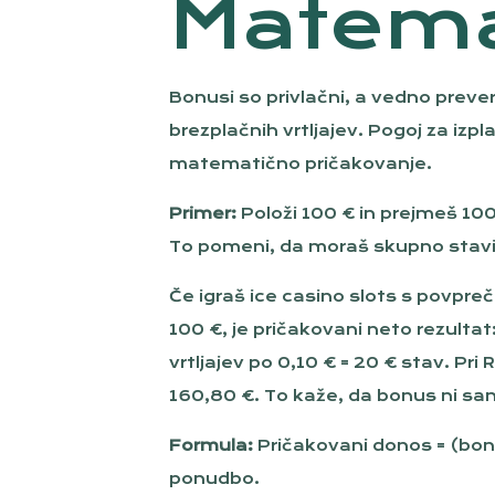
Matema
Bonusi so privlačni, a vedno prev
brezplačnih vrtljajev. Pogoj za iz
matematično pričakovanje.
Primer:
Položi 100 € in prejmeš 100
To pomeni, da moraš skupno stavit
Če igraš ice casino slots s povpreč
100 €, je pričakovani neto rezultat
vrtljajev po 0,10 € = 20 € stav. Pr
160,80 €. To kaže, da bonus ni sa
Formula:
Pričakovani donos = (bonu
ponudbo.