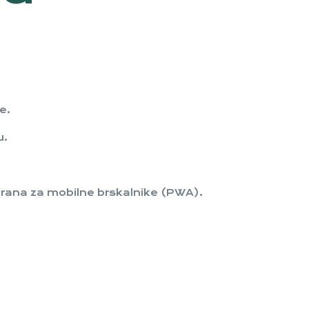
e.
u.
zirana za mobilne brskalnike (PWA).