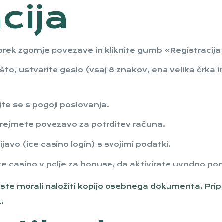
cija
prek zgornje povezave in kliknite gumb »Registracija
to, ustvarite geslo (vsaj 8 znakov, ena velika črka in
ajte se s pogoji poslovanja.
prejmete povezavo za potrditev računa.
ijavo (ice casino login) s svojimi podatki.
e casino v polje za bonuse, da aktivirate uvodno po
te morali naložiti kopijo osebnega dokumenta. Pripo
.