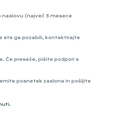
o naslovu (največ 3 mesece
e ste ga pozabili, kontaktirajte
e. Če preseže, pišite podpori s
emite posnetek zaslona in pošljite
nuti.