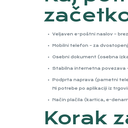
začetk
Veljaven e-poštni naslov – bre
Mobilni telefon – za dvostopen
Osebni dokument (osebna izkazn
Stabilna internetna povezava – i
Podprta naprava (pametni telefo
Ni potrebe po aplikaciji iz trgov
Način plačila (kartica, e-denarni
Korak 