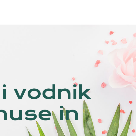
ni vodnik
onuse in