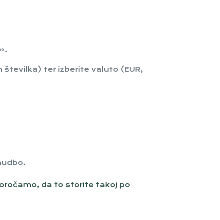
«.
 številka) ter izberite valuto (EUR,
nudbo.
ročamo, da to storite takoj po