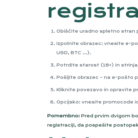
registra
Obiščite uradno spletno stran 
Izpolnite obrazec: vnesite e-poš
USD, BTC …).
Potrdite starost (18+) in strinj
Pošljite obrazec – na e-pošto 
Kliknite povezavo in opravite pr
Opcijsko: vnesite promocode ic
Pomembno:
Pred prvim dvigom bos
registraciji, da pospešite postopek