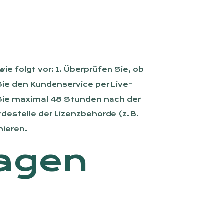
e folgt vor: 1. Überprüfen Sie, ob
Sie den Kundenservice per Live-
 Sie maximal 48 Stunden nach der
estelle der Lizenzbehörde (z. B.
mieren.
ragen