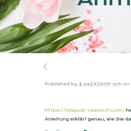
Published by
aa242009-ovh
on
https://lolajack-casino.it.com/
he
Anleitung erklärt genau, wie Sie 