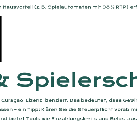
ausvorteil (z. B. Spielautomaten mit 98 % RTP) erf
& Spielersc
r Curaçao-Lizenz lizenziert. Das bedeutet, dass Gew
en – ein Tipp: Klären Sie die Steuerpflicht vorab m
d bietet Tools wie Einzahlungslimits und Selbstau