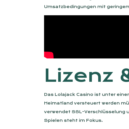
Umsatzbedingungen mit geringem H
Lizenz 
Das Lolajack Casino ist unter eine
Heimatland versteuert werden müss
verwendet SSL-Verschlüsselung un
Spielen steht im Fokus.