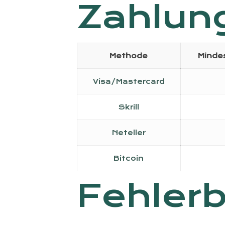
Zahlun
Methode
Minde
Visa/Mastercard
Skrill
Neteller
Bitcoin
Fehler