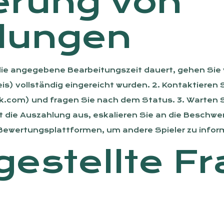
erung von
lungen
ie angegebene Bearbeitungszeit dauert, gehen Sie wi
s) vollständig eingereicht wurden. 2. Kontaktieren 
ck.com) und fragen Sie nach dem Status. 3. Warten
 die Auszahlung aus, eskalieren Sie an die Beschwerd
Bewertungsplattformen, um andere Spieler zu infor
gestellte F