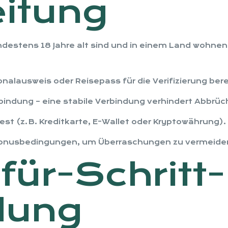
itung
indestens 18 Jahre alt sind und in einem Land wohnen,
nalausweis oder Reisepass für die Verifizierung bere
bindung – eine stabile Verbindung verhindert Abbrüc
st (z. B. Kreditkarte, E-Wallet oder Kryptowährung).
e Bonusbedingungen, um Überraschungen zu vermeide
für-Schritt-
dung