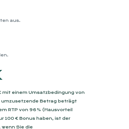
aten aus.
len.
k
 € mit einem Umsatzbedingung von
te umzusetzende Betrag beträgt
nem RTP von 96 % (Hausvorteil
ur 100 € Bonus haben, ist der
, wenn Sie die