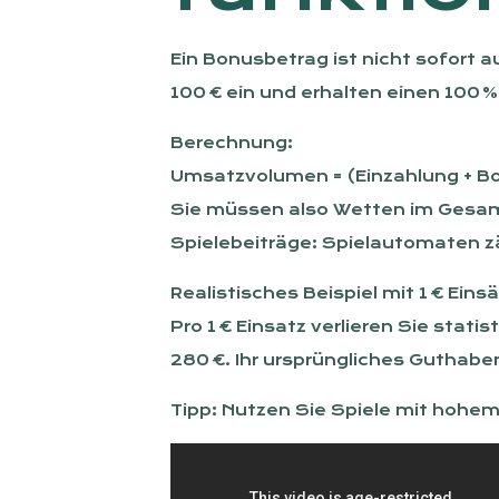
Ein Bonusbetrag ist nicht sofort 
100 € ein und erhalten einen 100 
Berechnung:
Umsatzvolumen = (Einzahlung + Bon
Sie müssen also Wetten im Gesamtw
Spielebeiträge: Spielautomaten zäh
Realistisches Beispiel mit 1 € Ei
Pro 1 € Einsatz verlieren Sie stat
280 €. Ihr ursprüngliches Guthaben
Tipp: Nutzen Sie Spiele mit hohe