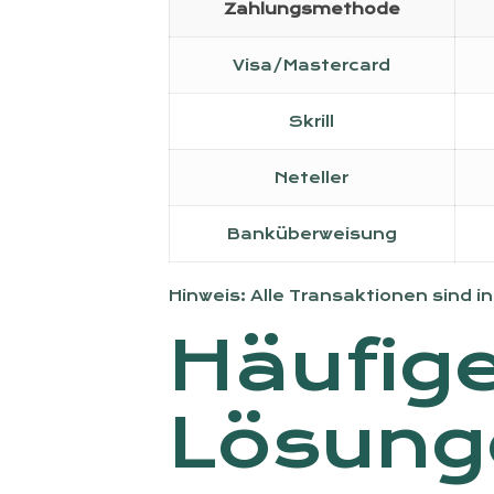
Zahlungsmethode
Visa/Mastercard
Skrill
Neteller
Banküberweisung
Hinweis: Alle Transaktionen sind 
Häufig
Lösung