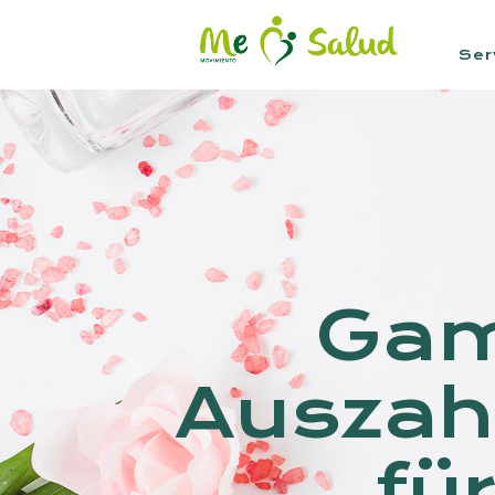
Ser
Gam
Auszahl
für