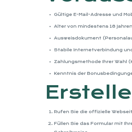
Gültige E-Mail-Adresse und Mob
Alter von mindestens 18 Jahren
Ausweisdokument (Personalaus
Stabile Internetverbindung und
Zahlungsmethode Ihrer Wahl (K
Kenntnis der Bonusbedingung
Erstell
Rufen Sie die offizielle Websei
Füllen Sie das Formular mit I