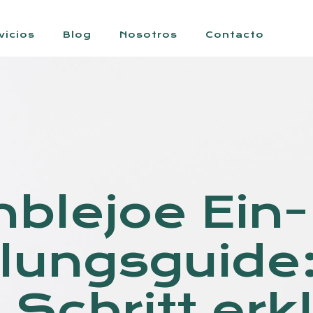
vicios
Blog
Nosotros
Contacto
blejoe Ein-
ungsguide:
 Schritt erk