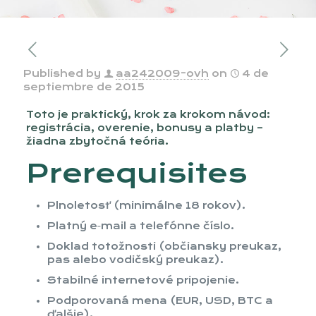
Published by
aa242009-ovh
on
4 de
septiembre de 2015
Toto je praktický, krok za krokom návod:
registrácia, overenie, bonusy a platby –
žiadna zbytočná teória.
Prerequisites
Plnoletosť (minimálne 18 rokov).
Platný e‑mail a telefónne číslo.
Doklad totožnosti (občiansky preukaz,
pas alebo vodičský preukaz).
Stabilné internetové pripojenie.
Podporovaná mena (EUR, USD, BTC a
ďalšie).