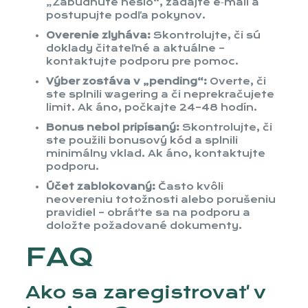
„Zabudnuté heslo“, zadajte e‑mail a
postupujte podľa pokynov.
Overenie zlyháva:
Skontrolujte, či sú
doklady čitateľné a aktuálne –
kontaktujte podporu pre pomoc.
Výber zostáva v „pending“:
Overte, či
ste splnili wagering a či neprekračujete
limit. Ak áno, počkajte 24–48 hodín.
Bonus nebol pripísaný:
Skontrolujte, či
ste použili bonusový kód a splnili
minimálny vklad. Ak áno, kontaktujte
podporu.
Účet zablokovaný:
Často kvôli
neovereniu totožnosti alebo porušeniu
pravidiel – obráťte sa na podporu a
doložte požadované dokumenty.
FAQ
Ako sa zaregistrovať v