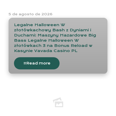
5 de agosto de 2026
Legalne Halloween W
złotówkachowy Bash z Dyniami i
Duchami: Maszyny Hazardowe Big
Bass Legalne Halloween W
złotówkach 3 na Bonus Reload w
Kasynie Vavada Casino PL
Read more