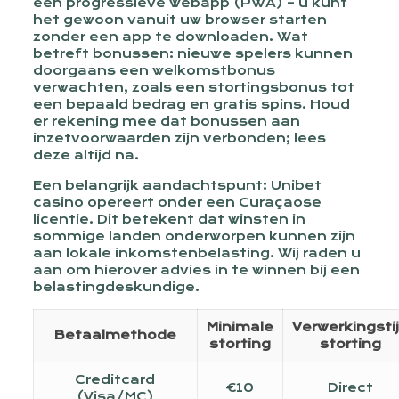
een progressieve webapp (PWA) – u kunt
het gewoon vanuit uw browser starten
zonder een app te downloaden. Wat
betreft bonussen: nieuwe spelers kunnen
doorgaans een welkomstbonus
verwachten, zoals een stortingsbonus tot
een bepaald bedrag en gratis spins. Houd
er rekening mee dat bonussen aan
inzetvoorwaarden zijn verbonden; lees
deze altijd na.
Een belangrijk aandachtspunt: Unibet
casino opereert onder een Curaçaose
licentie. Dit betekent dat winsten in
sommige landen onderworpen kunnen zijn
aan lokale inkomstenbelasting. Wij raden u
aan om hierover advies in te winnen bij een
belastingdeskundige.
Minimale
Verwerkingsti
Betaalmethode
storting
storting
Creditcard
€10
Direct
(Visa/MC)