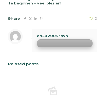
te beginnen – veel plezier!
Share
0
aa242009-ovh
Related posts