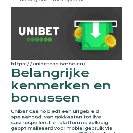
https://unibetcasino-be.eu/
Belangrijke
kenmerken en
bonussen
Unibet casino biedt een uitgebreid
spelaanbod, van gokkasten tot live
casinospellen. Het platform is volledig
geoptimaliseerd voor mobiel gebruik via