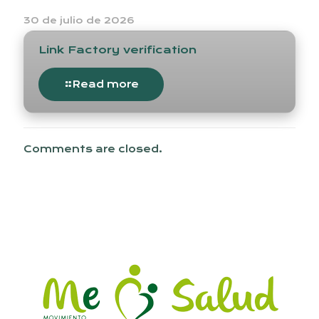
30 de julio de 2026
Link Factory verification
Read more
Comments are closed.