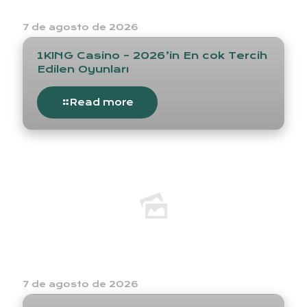
7 de agosto de 2026
1KING Casino – 2026’in En cok Tercih
Edilen Oyunları
Read more
7 de agosto de 2026