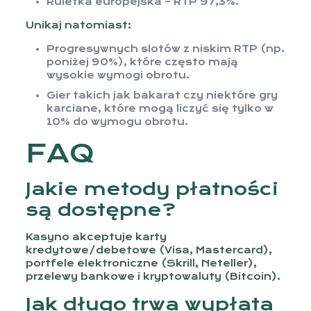
Ruletka europejska – RTP 97,3%.
Unikaj natomiast:
Progresywnych slotów z niskim RTP (np.
poniżej 90%), które często mają
wysokie wymogi obrotu.
Gier takich jak bakarat czy niektóre gry
karciane, które mogą liczyć się tylko w
10% do wymogu obrotu.
FAQ
Jakie metody płatności
są dostępne?
Kasyno akceptuje karty
kredytowe/debetowe (Visa, Mastercard),
portfele elektroniczne (Skrill, Neteller),
przelewy bankowe i kryptowaluty (Bitcoin).
Jak długo trwa wypłata