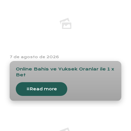
7 de agosto de 2026
Online Bahis ve Yuksek Oranlar ile 1 x
Bet
Read more