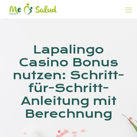
Lapalingo
Casino Bonus
nutzen: Schritt-
für-Schritt-
Anleitung mit
Berechnung