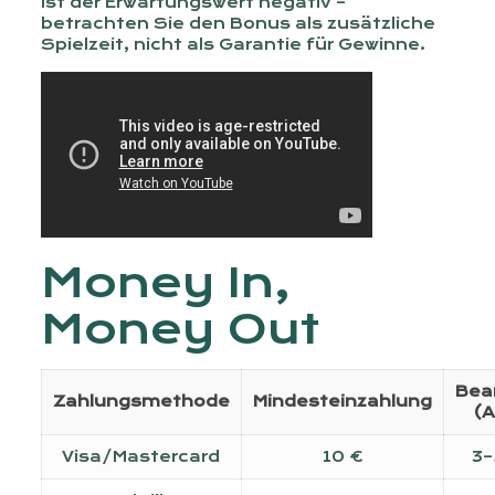
ist der Erwartungswert negativ –
betrachten Sie den Bonus als zusätzliche
Spielzeit, nicht als Garantie für Gewinne.
Money In,
Money Out
Bea
Zahlungsmethode
Mindesteinzahlung
(A
Visa/Mastercard
10 €
3–