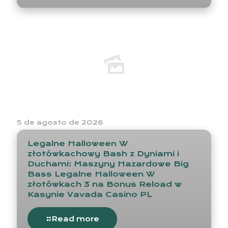
5 de agosto de 2026
Legalne Halloween W
złotówkachowy Bash z Dyniami i
Duchami: Maszyny Hazardowe Big
Bass Legalne Halloween W
złotówkach 3 na Bonus Reload w
Kasynie Vavada Casino PL
Read more