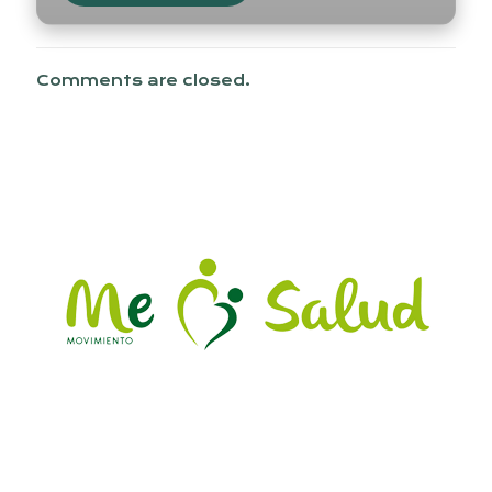
Comments are closed.