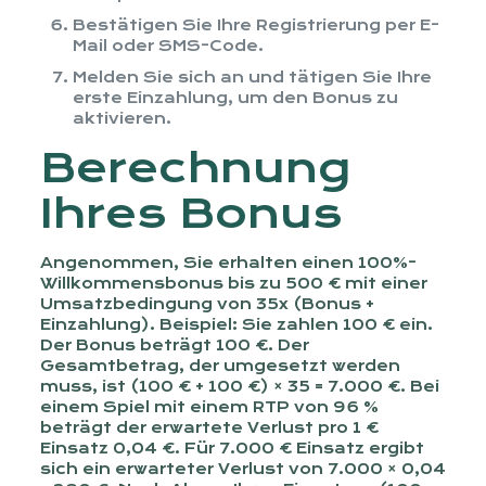
Bestätigen Sie Ihre Registrierung per E-
Mail oder SMS-Code.
Melden Sie sich an und tätigen Sie Ihre
erste Einzahlung, um den Bonus zu
aktivieren.
Berechnung
Ihres Bonus
Angenommen, Sie erhalten einen 100%-
Willkommensbonus bis zu 500 € mit einer
Umsatzbedingung von 35x (Bonus +
Einzahlung). Beispiel: Sie zahlen 100 € ein.
Der Bonus beträgt 100 €. Der
Gesamtbetrag, der umgesetzt werden
muss, ist (100 € + 100 €) × 35 = 7.000 €. Bei
einem Spiel mit einem RTP von 96 %
beträgt der erwartete Verlust pro 1 €
Einsatz 0,04 €. Für 7.000 € Einsatz ergibt
sich ein erwarteter Verlust von 7.000 × 0,04