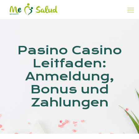
Pasino Casino
Leitfaden:
Anmeldung,
Bonus und
Zahlungen