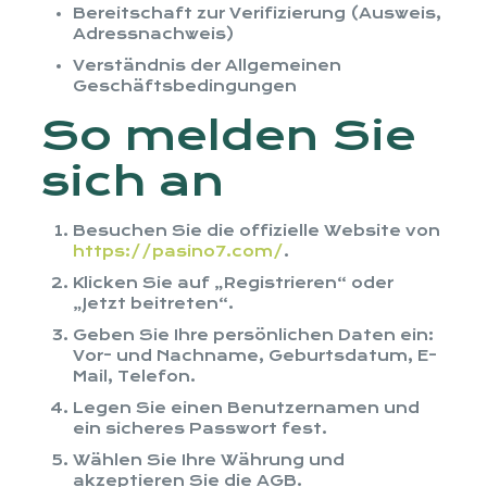
Bereitschaft zur Verifizierung (Ausweis,
Adressnachweis)
Verständnis der Allgemeinen
Geschäftsbedingungen
So melden Sie
sich an
Besuchen Sie die offizielle Website von
https://pasino7.com/
.
Klicken Sie auf „Registrieren“ oder
„Jetzt beitreten“.
Geben Sie Ihre persönlichen Daten ein:
Vor- und Nachname, Geburtsdatum, E-
Mail, Telefon.
Legen Sie einen Benutzernamen und
ein sicheres Passwort fest.
Wählen Sie Ihre Währung und
akzeptieren Sie die AGB.