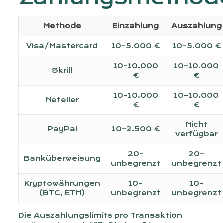
Methode
Einzahlung
Auszahlung
Visa/Mastercard
10–5.000 €
10–5.000 €
10–10.000
10–10.000
Skrill
€
€
10–10.000
10–10.000
Neteller
€
€
Nicht
PayPal
10–2.500 €
verfügbar
20–
20–
Banküberweisung
unbegrenzt
unbegrenzt
Kryptowährungen
10–
10–
(BTC, ETH)
unbegrenzt
unbegrenzt
Die Auszahlungslimits pro Transaktion